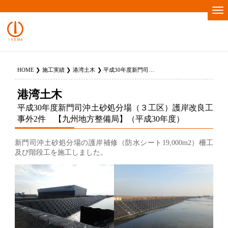
HOME
施工実績
港湾土木
平成30年度新門司沖土砂処分場（３工区）護岸改良工事外2件 【九州地方整備局】（平成30年度）
港湾土木
平成30年度新門司沖土砂処分場（３工区）護岸改良工
事外2件 【九州地方整備局】（平成30年度）
新門司沖土砂処分場の護岸補修（防水シート19,000m2）柵工
及び階段工を施工しました。