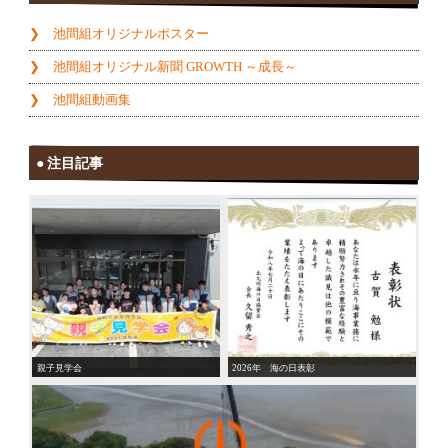
池間組オリジナルポスター
池間組オリジナル新聞 GROWTH ～成長～
池間組動画集
注目記事
親子見学会
2026年 海の日表彰