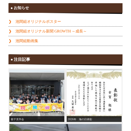
お知らせ
池間組オリジナルポスター
池間組オリジナル新聞 GROWTH ～成長～
池間組動画集
注目記事
親子見学会
2026年 海の日表彰