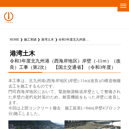
HOME
施工実績
港湾土木
令和3年度北九州港（西海岸地区）岸壁（-11ｍ）（改良）工事（第2次） 【国土交通省】（令和3年度）
港湾土木
令和3年度北九州港（西海岸地区）岸壁（-11ｍ）（改
良）工事（第2次） 【国土交通省】（令和3年度）
本工事は、北九州港(西海岸地区)岸壁(-11m)(改良)の構造物撤
去工を施工するものです。
門司西海岸地区において、緊急物資輸送岸壁として整備され
た岸壁の老朽化対策のため、耐震機能をもった岸壁に改良し
ます。
今回は上部コンクリート撤去 施工延長L=84m(岸壁4ブロック
分)施工しました。