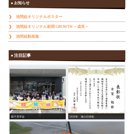
お知らせ
池間組オリジナルポスター
池間組オリジナル新聞 GROWTH ～成長～
池間組動画集
注目記事
親子見学会
2026年 海の日表彰