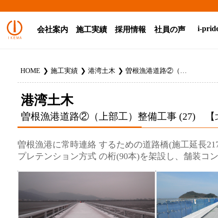
i-prid
会社案内
施工実績
採用情報
社員の声
HOME
施工実績
港湾土木
曽根漁港道路②（上部工）整備工事 (27) 【北九州市】（H27年度）
港湾土木
曽根漁港道路②（上部工）整備工事 (27) 【
曽根漁港に常時連絡 するための道路橋(施工延長21
プレテンション方式 の桁(90本)を架設し、舗装コ