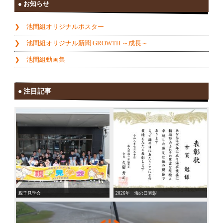
お知らせ
池間組オリジナルポスター
池間組オリジナル新聞 GROWTH ～成長～
池間組動画集
注目記事
親子見学会
2026年 海の日表彰