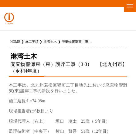
HOME
施工実績
港湾土木
廃棄物響灘東（東）護岸工事（3-3） 【北九州市】（令和4年度）
港湾土木
廃棄物響灘東（東）護岸工事（3-3） 【北九州市】
（令和4年度）
本工事は、北九州若松区響町二丁目地先において廃棄物響灘
東(東)護岸工事の新設を行いました。
施工延長:L=74.08m
現場担当者は6枚目より
現場代理人（右上） 坂口 凌太 25歳（ 5年目）
監理技術者（中央下） 横山 賢吾 51歳（12年目）