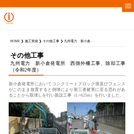
HOME
施工実績
その他工事
九州電力 新小倉発電所 西側外柵工事、除却工事（令和2年度）
その他工事
九州電力 新小倉発電所 西側外柵工事、除却工事
（令和2年度）
新小倉発電所においてコンクリートブロック塀及びフェンス
がこのまま放置すると倒壊により第三者被害に至る恐れがあ
ることから取壊しを行い新設工事（L=625m）を行いました。