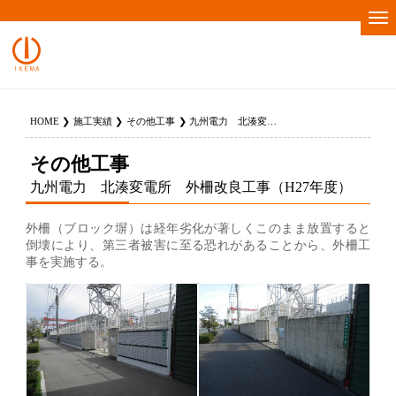
HOME
施工実績
その他工事
九州電力 北湊変電所 外柵改良工事（H27年度）
その他工事
九州電力 北湊変電所 外柵改良工事（H27年度）
外柵（ブロック塀）は経年劣化が著しくこのまま放置すると
倒壊により、第三者被害に至る恐れがあることから、外柵工
事を実施する。