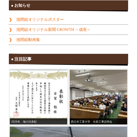
お知らせ
池間組オリジナルポスター
池間組オリジナル新聞 GROWTH ～成長～
池間組動画集
注目記事
2026年 海の日表彰
西日本工業大学 出前工事説明会