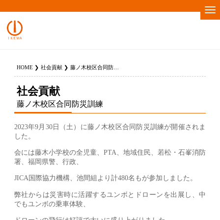
HOME
社会貢献
藤ノ木校区合同防災訓練
社会貢献
藤ノ木校区合同防災訓練
2023年9月30日（土）に藤ノ木校区合同防災訓練が開催されま
した。
会には藤木小学校の全児童、PTA、地域住民、若松・石峯消防
署、福岡県警、行政、
JICA国際協力機構、池間組より計480名もが参加しました。
弊社からは災害時に活躍するユンボとドローンを出展し、中
でもユンボの乗車体験、