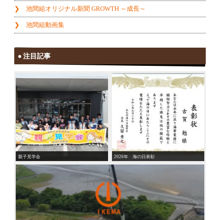
池間組オリジナル新聞 GROWTH ～成長～
池間組動画集
注目記事
親子見学会
2026年 海の日表彰