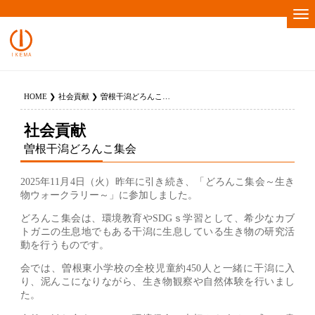
HOME
社会貢献
曽根干潟どろんこ集会
社会貢献
曽根干潟どろんこ集会
2025年11月4日（火）昨年に引き続き、「どろんこ集会～生き
物ウォークラリー～」に参加しました。
どろんこ集会は、環境教育やSDGｓ学習として、希少なカブ
トガニの生息地でもある干潟に生息している生き物の研究活
動を行うものです。
会では、曽根東小学校の全校児童約450人と一緒に干潟に入
り、泥んこになりながら、生き物観察や自然体験を行いまし
た。