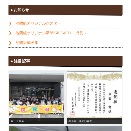
お知らせ
池間組オリジナルポスター
池間組オリジナル新聞 GROWTH ～成長～
池間組動画集
注目記事
親子見学会
2026年 海の日表彰