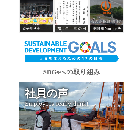
親子見学会
2026年 海の日
池間組Youtubeチ
表彰
ャンネル
SDGsへの取り組み
社員の声
Employees really think!