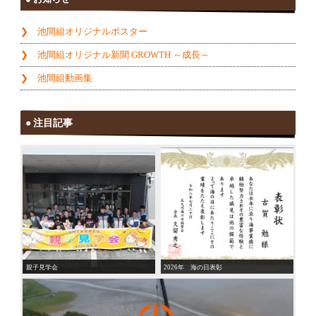
池間組オリジナルポスター
池間組オリジナル新聞 GROWTH ～成長～
池間組動画集
注目記事
親子見学会
2026年 海の日表彰