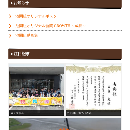
お知らせ
池間組オリジナルポスター
池間組オリジナル新聞 GROWTH ～成長～
池間組動画集
注目記事
親子見学会
2026年 海の日表彰