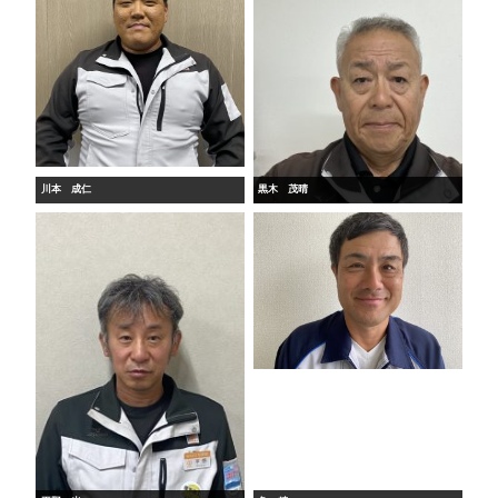
川本 成仁
黒木 茂晴