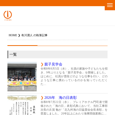
HOME
有川湧人 の執筆記事
一覧
親子見学会
令和8年8月5日（水）、社員の家族や子どもたちを招
き、9年ぶりとなる「親子見学会」を開催しました。
はじめに、社員が普段どのような仕事を行い、どの
ような工事に携わっているのかを知っていただく
た…
2026年 海の日表彰
令和8年7月22日（水）、プレミアホテル門司港で開
催された「海の日」表彰式典において、当社工事部
次長の古賀 勉が「北九州海の日協賛会会長表彰」を
受賞しました。 20年以上にわたり海事関係業務に…