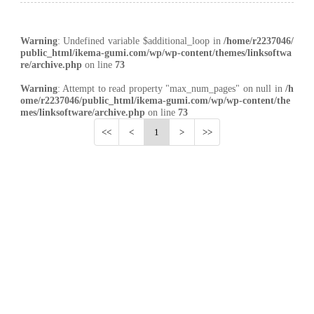
Warning
: Undefined variable $additional_loop in
/home/r2237046/
public_html/ikema-gumi.com/wp/wp-content/themes/linksoftwa
re/archive.php
on line
73
Warning
: Attempt to read property "max_num_pages" on null in
/h
ome/r2237046/public_html/ikema-gumi.com/wp/wp-content/the
mes/linksoftware/archive.php
on line
73
1