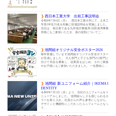
西日本工業大学 出前工事説明会
令和8年7月6日（月）、西日本工業大学にて、土木工
学系3年生35名を対象に現場説明会を実施しました。
当日は、発注者である九州地方整備局 苅田港湾事務
所様にもご参加いただき、港の役割についてご…
池間組オリジナル安全ポスター2026
毎年実施しています池間組オリジナル安全ポスター
が完成しました。 大人部門と子ども部門の2部門に
分けて作品を募集し、従業員をはじめ、そのご家族
やお子様にもご参加いただきました。 一生懸命に…
池間組 新ユニフォーム紹介｜IKEMA I
DENTITY
令和8年7月1日（水）より、当社のユニフォームをリ
ニューアルしました。 池間組らしさを感じられるカ
ラーを取り入れ、社員からの声も参考にしながら、
デザインと機能性にこだわったユニフォームとなっ
て…