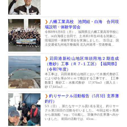
八幡工業高校 池間組・白海 合同現
場説明・体験学習会
令和8年6月8日（月）、福岡県立八幡工業高等学校に
て、㈱白海様と合同で、土木科1年生40名を対象に、
現場説明・体験学習会を実施しました。 当日は、国
土交通省九州地方整備局 北九州港湾・空港整備…
苅田港新松山地区埠頭用地２期造成
（敷砂）工事（Ｒ７-１工区）【福岡県】
（令和7年度）
本工事は、苅田港新松山地区において水搬式敷砂工
により砂を厚み50ｃｍで敷設する工事です。 【工事
数量】 敷砂工：水搬式敷砂 17,976m3 （購入土：
砂 17,645m3 …
釣りサークル活動報告（5月3日 玄界灘
釣行）
5/3（日）、新たなサークル員1名を迎え、釣りサー
クル第2回目の活動を行いました。 今回は松ヶ島港
から遊漁船「trip」で出船し、宗像沖の玄界灘へ向か
いました。 前回の活動では、43cm…