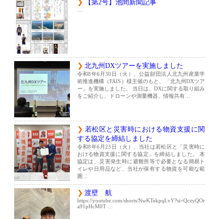
【第2号】池間新聞記事
…
北九州DXツアーを実施しました
令和8年6月30日（火）、公益財団法人北九州産業学
術推進機構（FAIS）様主催のもと、「北九州DXツア
ー」を実施しました。 当日は、DXに関する取り組み
をご紹介し、ドローンや測量機器、情報共有…
若松区と災害時における物資支援に関
する協定を締結しました
令和8年6月23日（火）、当社は若松区と「災害時に
おける物資支援に関する協定」を締結しました。 本
協定は、災害発生時に避難所等で必要となる簡易ト
イレや日用品など、当社が保有する物資を可能な範
囲…
渡壁 航
https://youtube.com/shorts/NwKTekpqLvY?si=QczyQOr
a91pHcM0T …